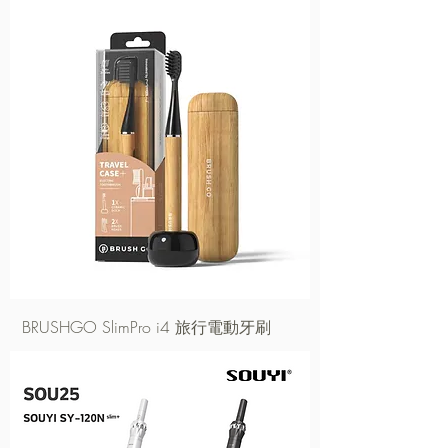
BRUSHGO SlimPro i4 旅行電動牙刷