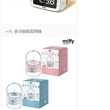
miffy 多功能鏡面鬧鐘