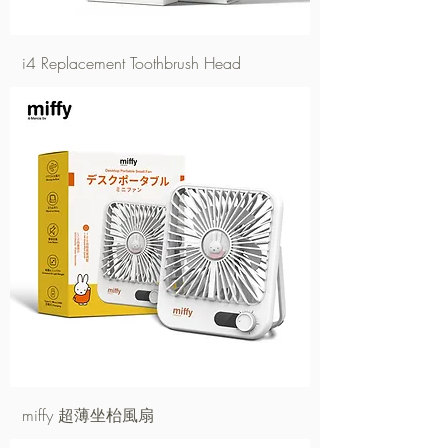
i4 Replacement Toothbrush Head
miffy 超薄坐枱風扇