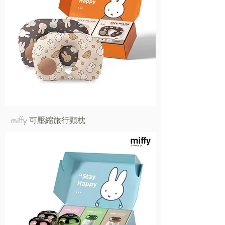
miffy 可壓縮旅行頸枕