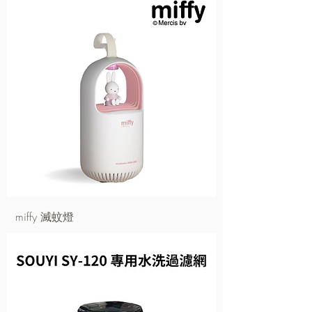
miffy 滅蚊燈