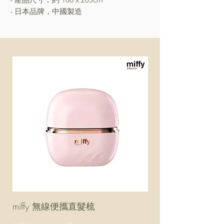
- 日本品牌，中國製造
miffy 無線便攜直髮梳
miffy 防UV超輕