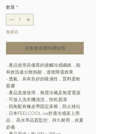
數量
*
無庫存
在恢復供應時通知我
- 產品使用具優異的接觸冷感纖維，能
有效迅速分散熱能，達致降溫效果
- 透氣、具有良好的吸濕性，質料柔軟
親膚
- 產品直接使用，無需冷藏及無需電源
- 可放入洗衣機清洗，快乾易潔
- 四角配有橡皮帶固定床褥，防止移位
- 日本FEELCOOL ice舒適冷感床上用
品， 高水準品質監控，持久耐用，炎夏
必備
- 產品尺寸︰約 100 x 205cm