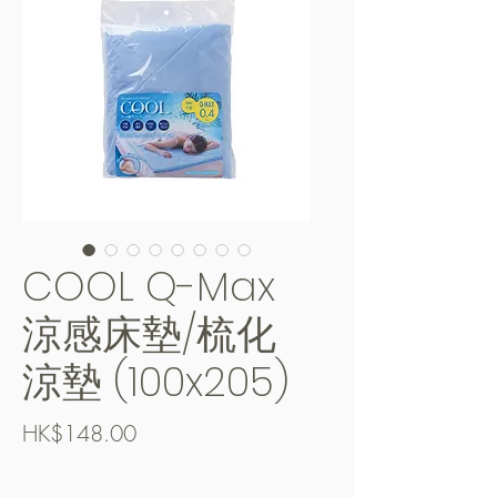
COOL Q-Max
涼感床墊/梳化
涼墊 (100x205)
價
HK$148.00
格
Free Shipping over $400