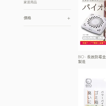
家居用品
價格
HK$48
HK$88
BIO - 長效防霉
製造