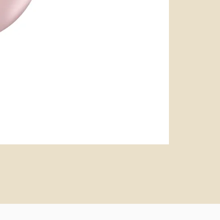
miffy 防U