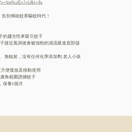
?v=fzeNuIEn1yU&t=8s
燈！告別傳統蚊香驅蚊時代！
！
用蚊子的趨光性來吸引蚊子
蚊子接近風洞後會被強勁的渦流吸進底部儲
害、無輻射，沒有任何化學添加劑,老人小孩
電更方便攏放及移動使用
，廣角範圍誘捕蚊子
貨，保養6個月