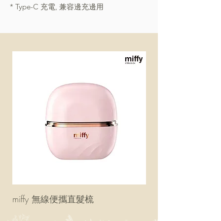
* Type-C 充電, 兼容邊充邊用
miffy 無線便攜直髮梳
miffy 防UV超輕