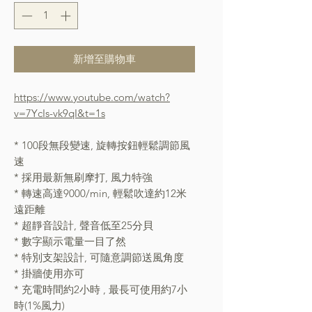
新增至購物車
https://www.youtube.com/watch?
v=7YcIs-vk9qI&t=1s
* 100段無段變速, 旋轉按鈕輕鬆調節風
速
* 採用最新無刷摩打, 風力特強
* 轉速高達9000/min, 輕鬆吹達約12米
遠距離
* 超靜音設計, 聲音低至25分貝
* 數字顯示電量一目了然
* 特別支架設計, 可隨意調節送風角度
* 掛牆使用亦可
* 充電時間約2小時 , 最長可使用約7小
時(1%風力)