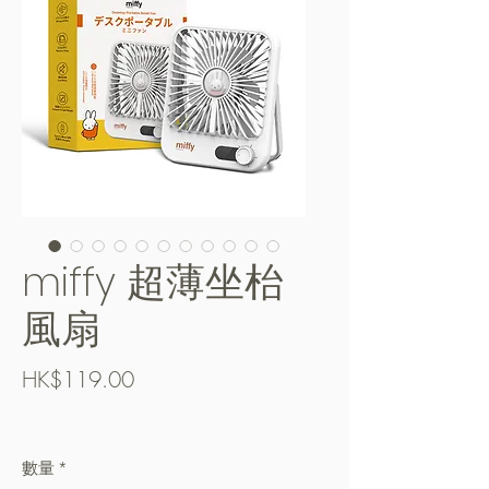
miffy 超薄坐枱
風扇
價
HK$119.00
格
Free Shipping over $400
數量
*