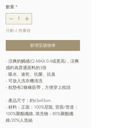
數量
*
只剩 4 件庫存
新增至購物車
- 涼爽的觸感(Q-MAX 0.4或更高)，涼爽
感約為普通面料的3倍
- 吸水、速乾、抗菌、抗臭
- 可放入洗衣機清洗
- 枕墊有2條橡筋帶，方便穿上枕頭
- 產品尺寸：約63x43cm
- 材料：正面：100%尼龍, 背面/管道：
100%聚酯纖維, 填充物：80%聚酯纖
維/20%人造絲