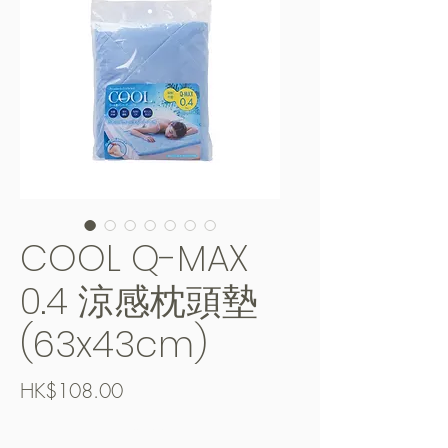
COOL Q-MAX
0.4 涼感枕頭墊
(63x43cm)
價
HK$108.00
格
Free Shipping over $400