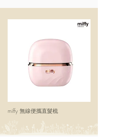
miffy 無線便攜直髮梳
miffy 防UV超輕