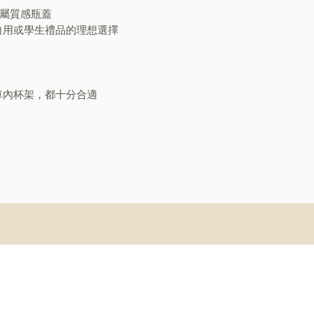
配金屬質感瓶蓋
自用或學生禮品的理想選擇
車內杯架，都十分合適