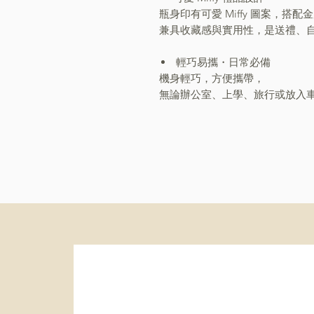
瓶身印有可愛 Miffy 圖案，搭
兼具收藏感與實用性，是送禮、
輕巧易攜・日常必備
機身輕巧，方便攜帶，
無論辦公室、上學、旅行或放入