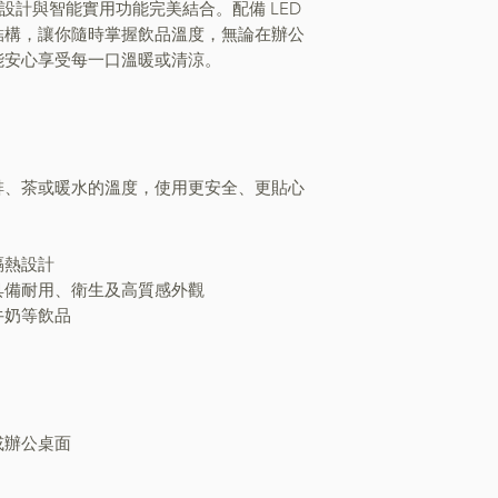
tle 將可愛設計與智能實用功能完美結合。配備 LED
結構，讓你隨時掌握飲品溫度，無論在辦公
能安心享受每一口溫暖或清涼。
啡、茶或暖水的溫度，使用更安全、更貼心
隔熱設計
具備耐用、衛生及高質感外觀
牛奶等飲品
或辦公桌面