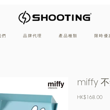
我們
品牌代理
產品種類
限時優
miffy
價
HK$168.00
格
Free Shipping over $