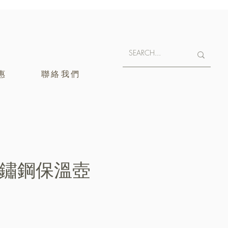
惠
聯絡我們
 不鏽鋼保溫壺
400