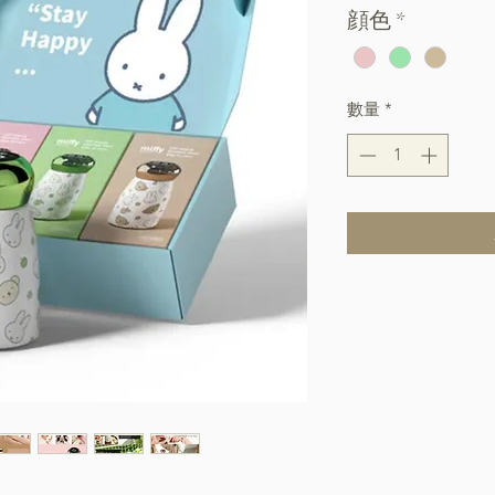
顔色
*
數量
*