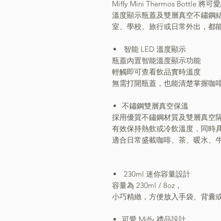
Miffy Mini Thermos Bot
溫度顯示瓶蓋及雙層真空不鏽鋼
室、學校、旅行或日常外出，都
智能 LED 溫度顯示
瓶蓋內置智能溫度顯示功能
輕觸即可查看飲品實時溫度
無需打開瓶蓋，也能清楚掌握咖
不鏽鋼雙層真空保溫
採用優質不鏽鋼材質及雙層真空
有效保持熱飲或冷飲溫度，同時
適合日常盛載咖啡、茶、暖水、
230ml 迷你容量設計
容量為 230ml / 8oz，
小巧精緻，方便放入手袋、背囊
可愛 Miffy 禮品設計