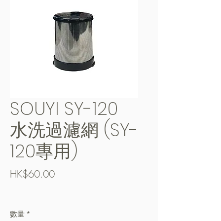
SOUYI SY-120
水洗過濾網 (SY-
120專用)
價
HK$60.00
格
Free Shipping over $400
數量
*