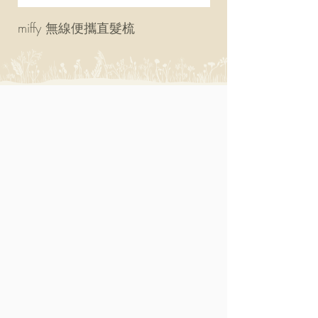
miffy 無線便攜直髮梳
miffy 防UV超輕