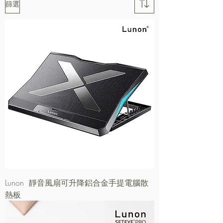
篩選
Lunon 靜音風扇可升降鋁合金手提電腦散
熱板