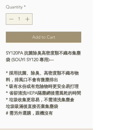
Quantity
*
Add to Cart
SY120PA 抗菌除臭高密度類不織布集塵
袋 (SOUYI SY120 專用)—
* 採用抗菌、除臭、高密度類不織布物
料，排風口不會有微塵排出
* 吸有水份或有危險物時更安全易打理
* 省卻清洗HEPA隔塵網後需風乾的時間
* 垃圾收集更容易，不需清洗集塵倉
垃圾吸滿後直接丟棄集塵袋
# 需另外選購，跟機沒有