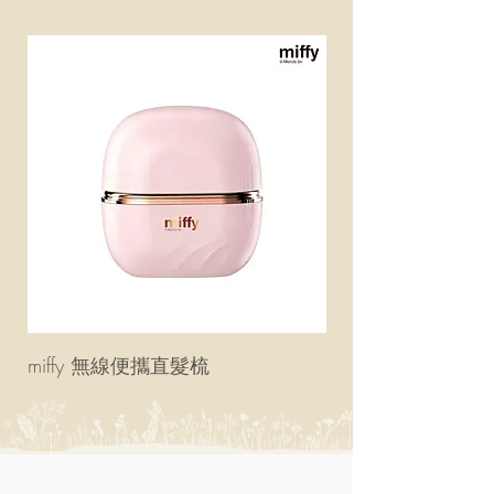
miffy 無線便攜直髮梳
miffy 防UV超輕