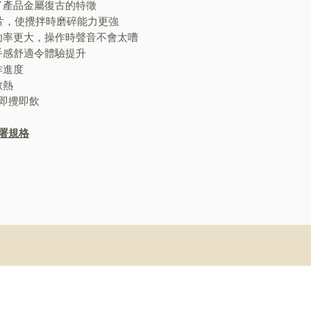
了產品金屬復古的特徵
刀片，使攪拌時磨碎能力更強
功率更大，操作時聲音不會太嘈
手感舒適令體驗提升
作進度
散熱
即攪即飲
署規格