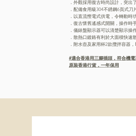
．外觀採用復古時尚設計，突出
．配備食用級304不銹鋼6頁式
．以直流慳電式供電，令轉動時
．復古懷舊遙感式開關，操作時
．儀錶盤顯示器可以清楚顯示操
．散熱口鍍鉻有利於大面積快速
．附水壺及家用杯2款攬拌容器，
#適合香港用三腳插頭，符合機電
原裝香港行貨，一年保用