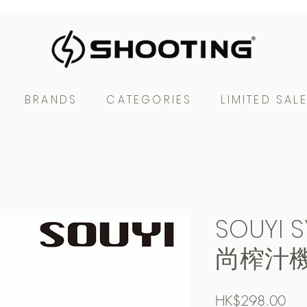
BRANDS
CATEGORIES
LIMITED SAL
SOUYI 
尚榨汁
Pric
HK$298.00