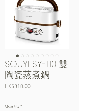
SOUYI SY-110 雙
陶瓷蒸煮鍋
Price
HK$318.00
Free Shipping over $400
Quantity
*