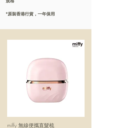
規格
*原裝香港行貨，一年保用
miffy 無線便攜直髮梳
miffy 防UV超輕