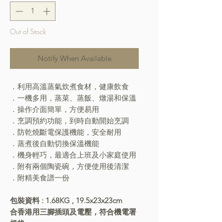
Out of Stock
Notify When Available
．利用高溫蒸氣炊煮食材，健康飲食
．一機多用，蒸菜、蒸飯、燉湯和保溫
．操作介面簡單，方便易用
．烹調預約功能，到時自動開始烹調
．防乾燒斷電保護機能，安全耐用
．蒸煮後自動切換保溫機能
．機身輕巧，最適合上班及小家庭使用
．附有兩個陶瓷碗，方便使用後清潔
．附精美食譜一份
包裝資料 : 1.68KG , 19.5x23x23cm
合香港用三腳插頭及電壓，符合機電署