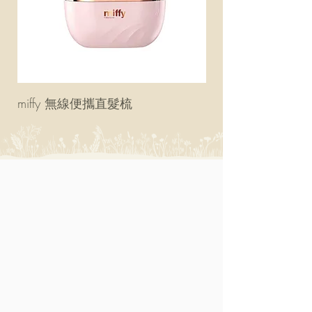
miffy 無線便攜直髮梳
miffy 防UV超輕