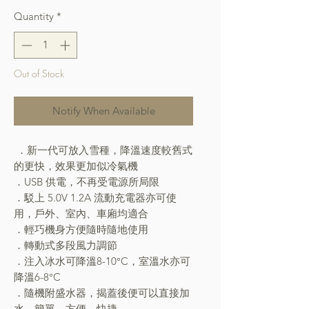
Quantity
*
Out of Stock
Notify When Available
．新一代可放入雪種，降溫速度較舊式
的更快，效果更加似冷氣機
．USB 供電，不再受電源所局限
．駁上 5.0V 1.2A 流動充電器亦可使
用，戶外、室內、車廂均適合
．輕巧機身方便隨時隨地使用
．轉動式多段風力調節
．注入冰水可降溫8-10°C，室溫水亦可
降溫6-8°C
．隨機附盛水器，揭蓋後便可以直接加
水，簡單、方便、快捷