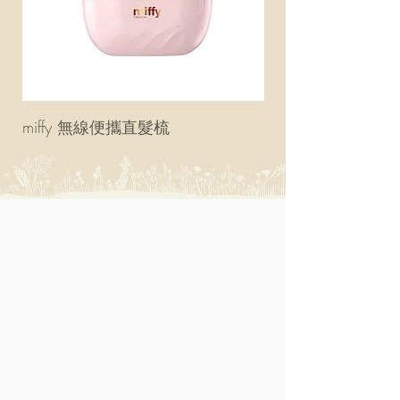
miffy 無線便攜直髮梳
miffy 防UV超輕