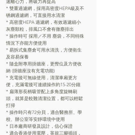
速離心力，將吸力再提高
* 雙重過濾網，採用高密度HEPA級及不
锈鋼過濾網，可直接用水清潔
* 高密度HEPA 過濾網，有效過濾細小
灰塵顆粒，排風口不會有微塵排出
* 操作時可 採用／不用 塵袋，不同特殊
情況下亦能方便使用
* 易拆式集塵倉可用水清洗，方便衛生
及容易保養
* 隨盒附專用掛牆座，更慳位及方便收
納 (掛牆座沒有充電功能)
* 充電後可無線使用，清潔車廂更方
便，充滿電後可連續操作約15-20分鐘
* 扁薄形長柄吸管配上多角度旋轉刷
頭，就算是較難清潔位置，都可以輕鬆
打掃
* 操作時只有72分貝，適合醫務所、學
校、辦公室等安靜環境中使用
* 日本廠商研發及設計，信心保證
* 適合香港使用電壓，英規三腳插頭，