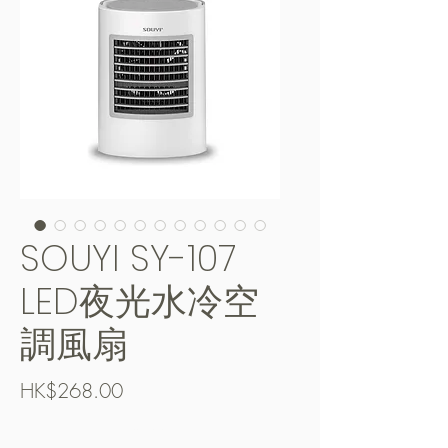
SOUYI SY-107
LED夜光水冷空
調風扇
Price
HK$268.00
Free Shipping over $400