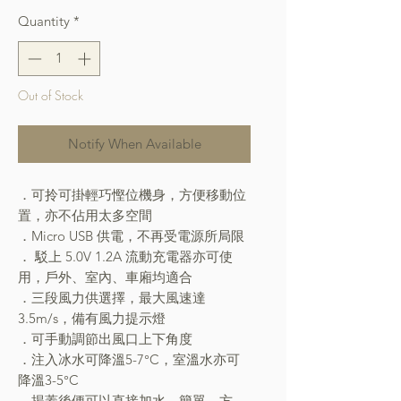
Quantity
*
Out of Stock
Notify When Available
．可拎可掛輕巧慳位機身，方便移動位
置，亦不佔用太多空間
．Micro USB 供電，不再受電源所局限
． 駁上 5.0V 1.2A 流動充電器亦可使
用，戶外、室內、車廂均適合
．三段風力供選擇，最大風速達
3.5m/s，備有風力提示燈
．可手動調節出風口上下角度
．注入冰水可降溫5-7°C，室溫水亦可
降溫3-5°C
．揭蓋後便可以直接加水，簡單、方