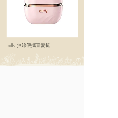
miffy 無線便攜直髮梳
miffy 防UV超輕