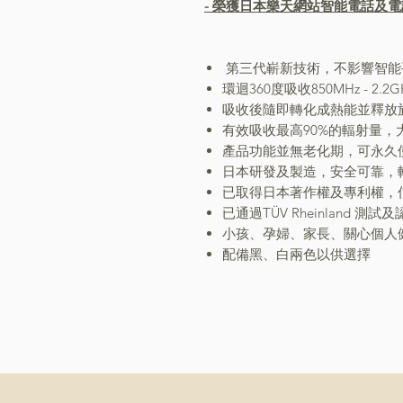
- 榮獲日本樂天網站智能電話及電
第三代嶄新技術，不影響智能
環迴360度吸收850MHz - 
吸收後隨即轉化成熱能並釋放
有效吸收最高90%的輻射量
產品功能並無老化期，可永久
日本研發及製造，安全可靠，
已取得日本著作權及專利權，
已通過TÜV Rheinland 
小孩、孕婦、家長、關心個人
配備黑、白兩色以供選擇