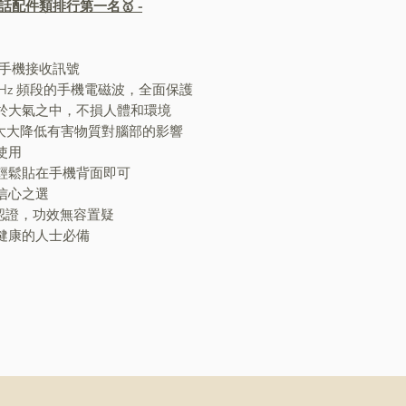
話配件類排行第一名🥇 -
手機接收訊號
2.2GHz 頻段的手機電磁波，全面保護
於大氣之中，不損人體和環境
，大大降低有害物質對腦部的影響
使用
輕鬆貼在手機背面即可
信心之選
測試及認證，功效無容置疑
健康的人士必備