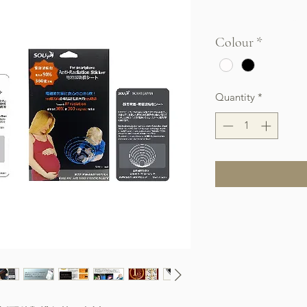
Free Shipping over $
Colour
*
Quantity
*