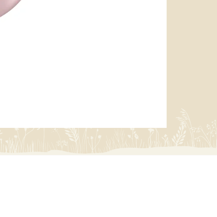
miffy 防U