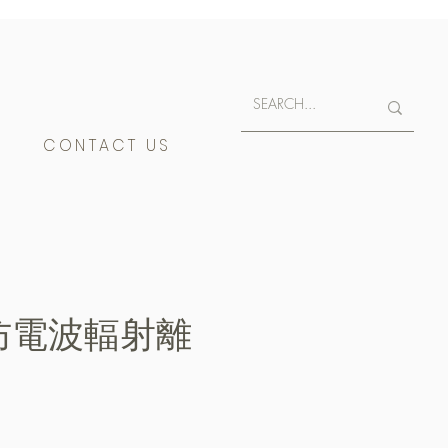
E
CONTACT US
I 防電波輻射離
e