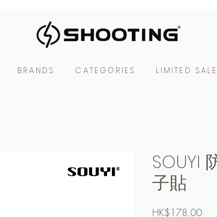
BRANDS
CATEGORIES
LIMITED SAL
SOUY
子貼
Pric
HK$178.00