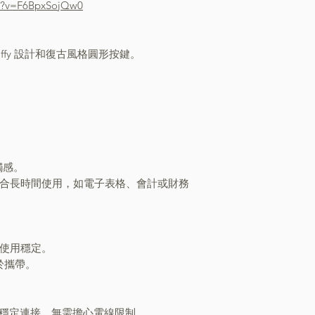
h?v=F6BpxSojQw0
miffy 設計和復古風格圓形按鍵。
。
觸感。
適合長時間使用，如電子表格、會計或財務
上使用穩定。
於攜帶。
）的穩定連接，無需擔心電線限制。