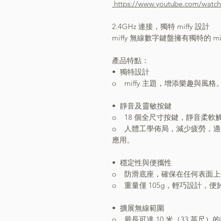
https://www.youtube.com/watc
2.4GHz 連接，獨特 miffy 設計
miffy 無線數字鍵盤擁有獨特的 
產品特點：
•⁠ ⁠獨特設計
o miffy 主題，增添樂趣與風格
•⁠ ⁠靜音及靈敏按鍵
o 18 個全尺寸按鍵，靜音柔軟
o 人體工學佈局，減少疲勞，
應用。
•⁠ ⁠穩定性與便攜性
o 防滑底座，確保在任何表面
o 重量僅 105g，輕巧設計，便
•⁠ ⁠擴展無線範圍
o 最長可達 10 米（33 英尺