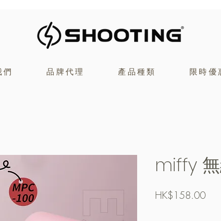
我們
品牌代理
產品種類
限時優
miffy
價
HK$158.00
格
Free Shipping over $