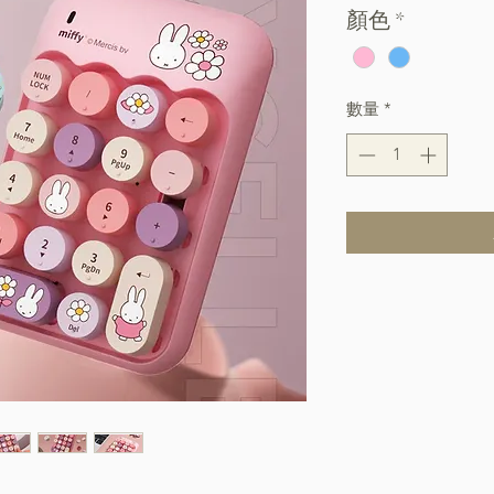
顏色
*
數量
*