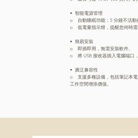
•⁠ ⁠智能電源管理
o 自動睡眠功能：5 分鐘不活
o 低電量指示燈，提醒您何時
•⁠ ⁠簡易安裝
o 即插即用，無需安裝軟件。
o 將 USB 接收器插入電腦端
•⁠ ⁠廣泛兼容性
o 支援多種設備，包括筆記本電腦、Su
工作空間增添價值。