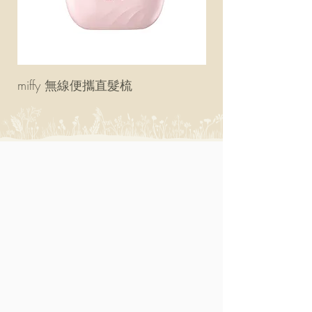
miffy 無線便攜直髮梳
miffy 防UV超輕