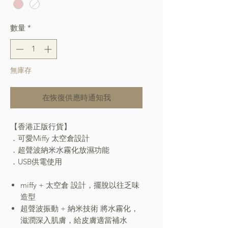
數量
*
無庫存
在恢復供應時通知我
【香港正版行貨】
．可愛Miffy 太空倉設計
．超聲波納米水霧化放濕功能
．USB供電使用
miffy + 太空倉 設計，擺脫以往乏味
造型
超聲波振動 + 納米技術 將水霧化，
滋潤深入肌膚，給皮膚適當補水