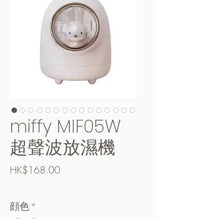
miffy MIF05W
超聲波放濕機
價
HK$168.00
格
Free Shipping over $400
顔色
*