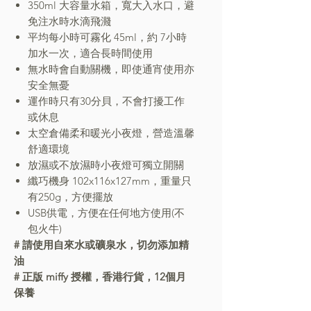
350ml 大容量水箱，寬大入水口，避
免注水時水滴飛濺
平均每小時可霧化 45ml，約 7小時
加水一次，適合長時間使用
無水時會自動關機，即使通宵使用亦
安全無憂
運作時只有30分貝，不會打擾工作
或休息
太空倉備柔和暖光小夜燈，營造溫馨
舒適環境
放濕或不放濕時小夜燈可獨立開關
纖巧機身 102x116x127mm，重量只
有250g，方便擺放
USB供電，方便在任何地方使用(不
包火牛)
# 請使用自來水或礦泉水，切勿添加精
油
#
正版 miffy 授權，香港行貨，12個月
保養