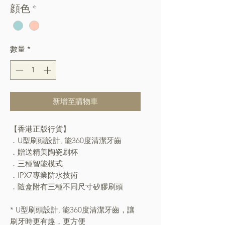
顔色
*
數量
*
新增至購物車
【香港正版行貨】
．U型刷頭設計, 能360度清潔牙齒
．贈送精美陶瓷刷杯
．三種智能模式
．IPX7專業防水技術
．隨盒附有三種不同尺寸矽膠刷頭
* U型刷頭設計, 能360度清潔牙齒，讓
刷牙時更有趣，更方便