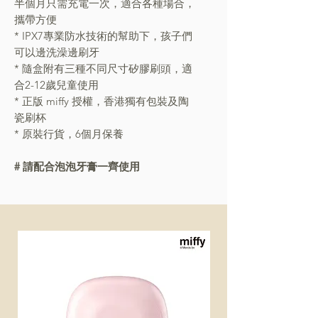
半個月只需充電一次，適合各種場合，
攜帶方便
* IPX7專業防水技術的幫助下，孩子們
可以邊洗澡邊刷牙
* 隨盒附有三種不同尺寸矽膠刷頭，適
合2-12歲兒童使用
* 正版 miffy 授權，香港獨有包裝及陶
瓷刷杯
* 原裝行貨，6個月保養
# 請配合泡泡牙膏一齊使用