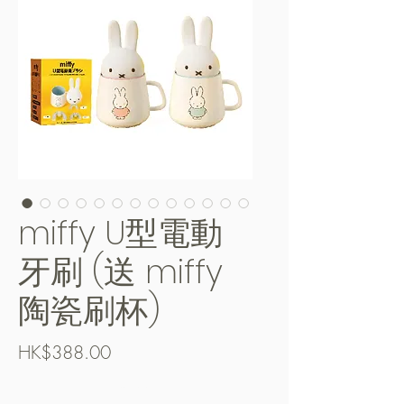
miffy U型電動
牙刷 (送 miffy
陶瓷刷杯)
價
HK$388.00
格
Free Shipping over $400