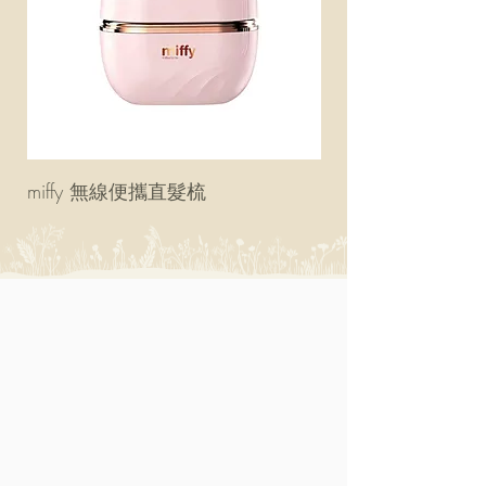
miffy 無線便攜直髮梳
miffy 防UV超輕