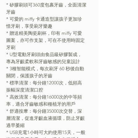
* 矽膠刷頭可360度包裹牙齒，全面清潔
牙齒
* 可愛的 miffy 卡通造型讓孩子更加珍
惜牙刷，享受刷牙樂趣
* 贈送精美陶瓷刷杯，印有 miffy 可愛
圖案，亦可作支架，可在不使用時固定
牙刷
* U型電動牙刷頭由食品級矽膠製成，
專為牙齦柔軟和牙齒敏感的兒童設計
* 3種智能模式，每次刷牙 60 秒後自動
關閉，保護孩子的牙齒
* 標準清潔：每分鐘12000次，低頻高
振幅深度清潔口腔
* 高效清潔：每分鐘16000次的中等頻
率，適合牙齒敏感和種植牙的用戶
* 舒適按摩：每分鐘35000次交替，深
層清潔，促進牙齦血液循環，防止牙齦
過早萎縮
* USB充電1小時可大約使用15天，一般