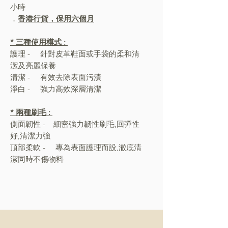
小時
．
香港行貨，保用六個月
* 三種使用模式 :
護理 - 針對皮革鞋面或手袋的柔和清
潔及亮麗保養
清潔 - 有效去除表面污漬
淨白 - 強力高效深層清潔
* 兩種刷毛 :
側面韌性 - 細密強力韌性刷毛,回彈性
好,清潔力強
頂部柔軟 - 專為表面護理而設,澈底清
潔同時不傷物料