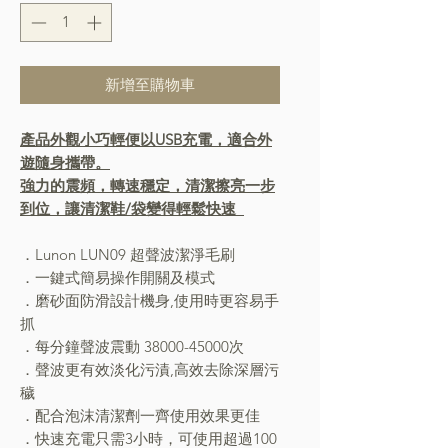
新增至購物車
產品外觀小巧輕便以USB充電，適合外
遊隨身攜帶。
強力的震頻，轉速穩定，清潔擦亮一步
到位，讓清潔鞋/袋變得輕鬆快速
．Lunon LUN09 超聲波潔淨毛刷
．一鍵式簡易操作開關及模式
．磨砂面防滑設計機身,使用時更容易手
抓
．每分鐘聲波震動 38000-45000次
．聲波更有效淡化污漬,高效去除深層污
穢
．配合泡沫清潔劑一齊使用效果更佳
．快速充電只需3小時，可使用超過100