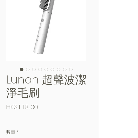
Lunon 超聲波潔
淨毛刷
價
HK$118.00
格
Free Shipping over $400
數量
*