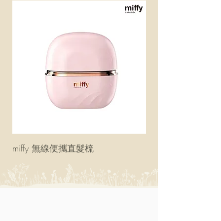
miffy 無線便攜直髮梳
miffy 防UV超輕