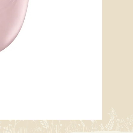
miffy 防U