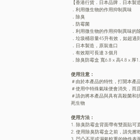
【香港行貨．日本品牌．日本製
．利用微生物的作用抑制異味
．除臭
．防霉菌
．利用微生物的作用抑制異味的
．垃圾桶容量45升有效，如超過
．日本製造，原裝進口
．有效期可長達３個月
．除臭防霉盒 寬6.8 x 高4.8 x 厚1.
使用注意：
＃由於本產品的特性，打開本產
＃使用中特殊氣味便會消失，而
＃請勿將本產品與具有高殺菌和
死生物
使用方法：
1. 除臭防霉盒背面帶有雙面貼可
2. 使用除臭防霉盒之前，請先
3. 凹凸不平或濕氣較重的物件