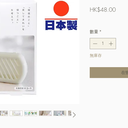
價
HK$48.00
格
Free Shipping over $
數量
*
無庫存
在