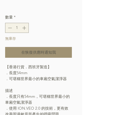
格
Free Shipping over $400
數量
*
無庫存
在恢復供應時通知我
【香港行貨．西班牙製造】
．長度54mm
．可堪稱世界最小的車廂空氣潔淨器
描述
．長度只有54mm，可堪稱世界最小的
車廂空氣潔淨器
．使用 ION.VEO 2.0 的技術，更有效
改善因過敏原所產生的呼吸問題