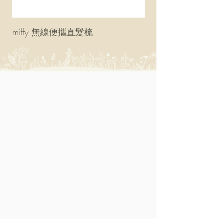
miffy 無線便攜直髮梳
miffy 防UV超輕