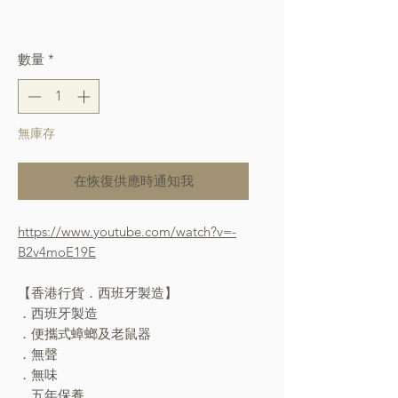
格
Free Shipping over $400
數量
*
無庫存
在恢復供應時通知我
https://www.youtube.com/watch?v=-
B2v4moE19E
【香港行貨．西班牙製造】
．西班牙製造
．便攜式蟑螂及老鼠器
．無聲
．無味
．五年保養