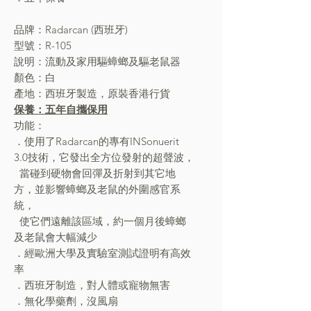
品牌：Radarcan (西班牙)
型號：R-105
說明：流動及家用驅蟑螂及驅老鼠器
顏色：白
產地：西班牙製造，原裝香港行貨
保養：五年自攜保用
功能：
．使用了Radarcan的專有INSonuerit
3.0技術，它發出全方位發射的超聲波，
當碰到硬物會回彈及折射到其它地
方，並影響蟑螂及老鼠的外圍感官系
統，
使它們遠離該區域，約一個月後蟑螂
及老鼠會大幅減少
．經歐洲大學及實驗室測試證明有高效
率
．西班牙制造，對人體或寵物無害
．無化學藥劑，沒風扇