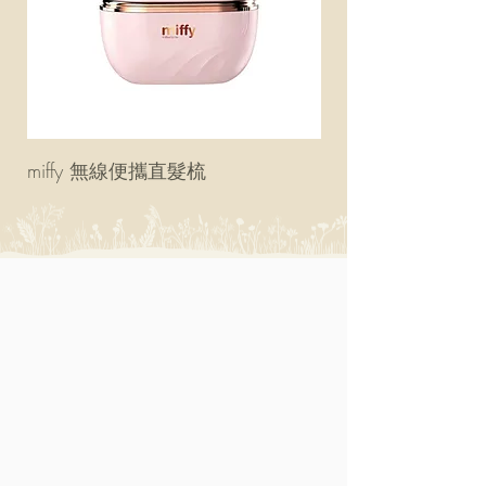
miffy 無線便攜直髮梳
miffy 防UV超輕