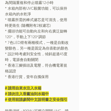
為間隔重複和停止噴霧12小時
* 水箱內部有UVC殺菌功能，可以保持
水箱內的水乾淨
* 噴霧所需的棒式濾芯是可清洗，使用
時更衛生 (隨機附有2枝濾芯)
* 擺頭功能可自動向左和向右廣泛旋轉
120°，手動上下120°調節
* 7色LED燈有兩種模式，一種是自動改
變顏色，另一種是固定為你喜歡的顏色
* 設計時考慮到安全性，傾斜超過45度
時，電源會自動關閉
* 香港三腳插頭及電壓，符合機電署規
格認證
* 香港行貨，壹年自攜保用
# 請用自來水注入水箱
# 請勿注入香薰油到水箱中
# 使用前請參閱中文說明書之安全指引
能量消耗 : 800W (可獨立開關 UVC、噴