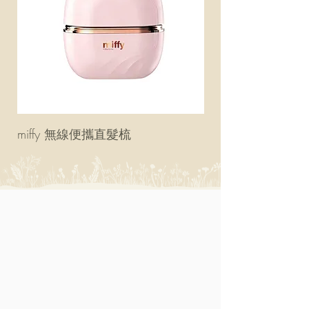
miffy 無線便攜直髮梳
miffy 防UV超輕