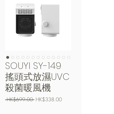
SOUYI SY-149
搖頭式放濕UVC
殺菌暖風機
Regular
Sale
 HK$699.00 
HK$338.00
Price
Price
Free Shipping over $400