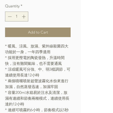
Quantity
*
Add to Cart
* 暖風、涼風、放濕、紫外線殺菌四大
功能於一身，一年四季適用
* 採用更慳電的陶瓷發熱，升溫時間
快，沒有難聞氣味，也不需要通風
* 涼或暖風可分強、中、弱3檔調節，可
連續使用長達12小時
* 兩個噴嘴噴射超聲波霧化水份來進行
加濕，自然蒸發迅速，加濕牢固
* 容量200ml水箱易於注水及清潔，放
濕有連續和節奏兩種模式，連續使用長
達​約​12小時
* 連續可噴霧約6小時，節奏模式以5秒