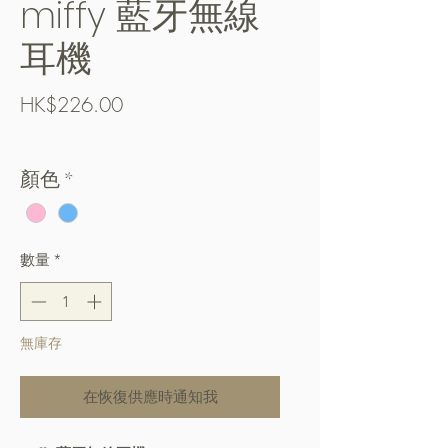
miffy 藍牙無線
耳機
價
HK$226.00
格
Free Shipping over $400
顏色
*
數量
*
無庫存
在恢復供應時通知我