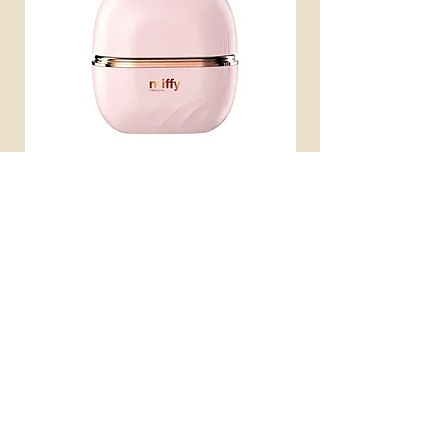
miffy 無線便攜直髮梳
miffy 防UV超輕