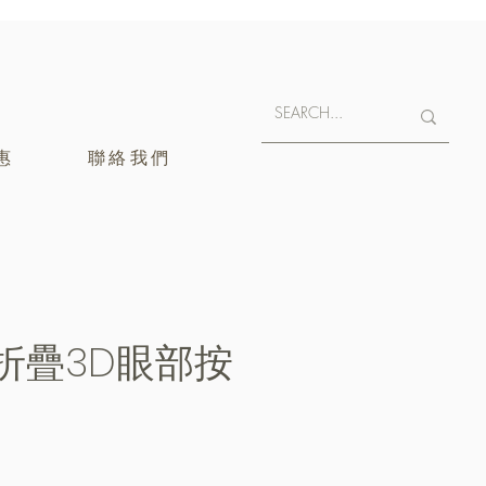
惠
聯絡我們
y可折疊3D眼部按