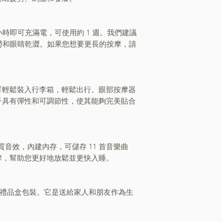
小時即可充滿電，可使用約 1 週。我們建議
勞和眼睛乾澀。如果您想要更長的按摩，請
折疊，可輕鬆裝入行李箱，輕鬆出行。眼部按摩器
子具有彈性和可調節性，使其能夠完美貼合
品質音效，內建內存，可儲存 11 首音樂曲
摩，幫助您更好地放鬆並更快入睡。
用精美禮品盒包裝。它是送給家人和朋友作為生