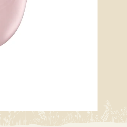
miffy 防U