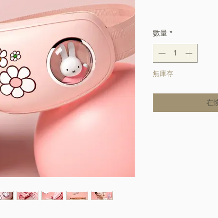
格
Free Shipping over $
數量
*
無庫存
在