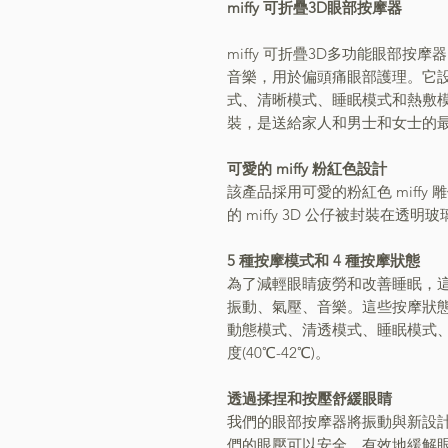
miffy 可折疊3D眼部按摩器
miffy 可折疊3D多功能眼部
音樂，用於偏頭痛眼部護理。它
式、清晰模式、睡眠模式和熱敷
裝，是送給家人和男士和女士的
可愛的 miffy 粉紅色設計
該產品採用可愛的粉紅色 miff
的 miffy 3D 公仔被封裝在
5 種按摩模式和 4 種按摩狀態
為了減輕眼睛疲勞和改善睡眠，這
振動、氣壓、音樂。這些按摩狀
動態模式、清透模式、睡眠模式、熱敷
度(40℃-42℃)。
透過揉捏和按壓舒緩眼睛
我們的眼部按摩器將振動與新設
們的眼壓可以安全、有效地緩解