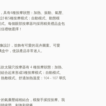
按摩器，具有4種按摩狀態：加熱、振動、氣壓、
設計有5種按摩模式：自動模式、動態模
模式。每個眼部按摩器均採用精美禮品盒包
最佳禮物選擇！
y 雕像設計，並飾有可愛的花卉圖案。可愛
透明玻璃盒中，使該產品非常迷人。
款太陽穴按摩器有 4 種按摩狀態：加熱、
態組合起來形成5種按摩模式：自動模式、
模式。舒適加熱溫度：104 - 107 華氏
計的氣囊壓縮相結合，模擬手揉捏按摩。我
眼睛疲勞、刺激和發癢。