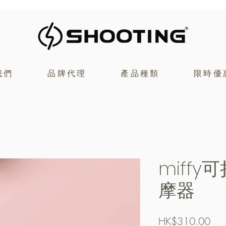
我們
品牌代理
產品種類
限時優
miff
摩器
價
HK$310.00