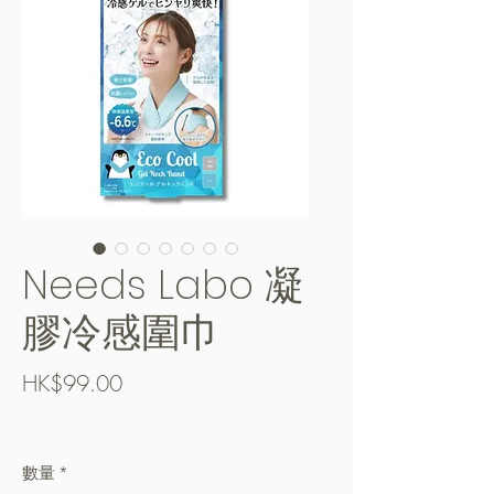
Needs Labo 凝
膠冷感圍巾
價
HK$99.00
格
Free Shipping over $400
數量
*