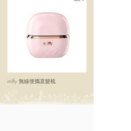
miffy 無線便攜直髮梳
miffy 防UV超輕