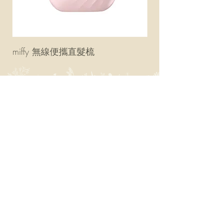
miffy 無線便攜直髮梳
miffy 防UV超輕