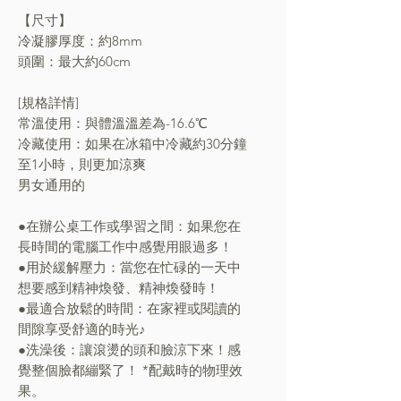
【尺寸】
冷凝膠厚度：約8mm
頭圍：最大約60cm
[規格詳情]
常溫使用：與體溫溫差為-16.6℃
冷藏使用：如果在冰箱中冷藏約30分鐘
至1小時，則更加涼爽
男女通用的
●在辦公桌工作或學習之間：如果您在
長時間的電腦工作中感覺用眼過多！
●用於緩解壓力：當您在忙碌的一天中
想要感到精神煥發、精神煥發時！
●最適合放鬆的時間：在家裡或閱讀的
間隙享受舒適的時光♪
●洗澡後：讓滾燙的頭和臉涼下來！感
覺整個臉都繃緊了！ *配戴時的物理效
果。