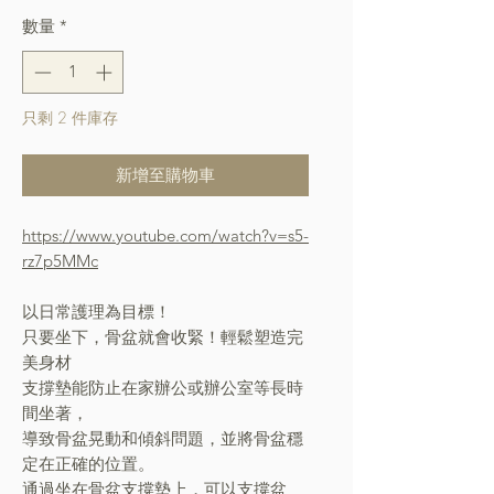
數量
*
只剩 2 件庫存
新增至購物車
https://www.youtube.com/watch?v=s5-
rz7p5MMc
以日常護理為目標！
只要坐下，骨盆就會收緊！輕鬆塑造完
美身材
支撐墊能防止在家辦公或辦公室等長時
間坐著，
導致骨盆晃動和傾斜問題，並將骨盆穩
定在正確的位置。
通過坐在骨盆支撐墊上，可以支撐盆