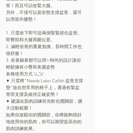
骨！而且可以收緊大腿。
另外，不僅可以當坐墊支撐盆骨，還可
以用當作腰墊！
1. 只需坐下即可從兩側緊緊抓住盆骨。
即臀部和大腿周圍位置。
2. 減輕坐骨的重量負擔，長時間工作也
很舒服！
3. 坐著躺著都可以用✨時尚的設計讓你
輕鬆擁有小臀和美麗姿勢
各種使用方式 \(◡̈)/
⚫︎ 只需將“Needs Labo Cellsh 盆骨支撐
墊”放在您常用的椅子上，通過收緊盆
骨而支撐及維持正確姿勢！
⚫︎ 建議在肌肉訓練前先軟化髖關節，擴
大活動範圍！
如果你放鬆你的髖關節，你將能夠很好
地使用你的肌肉，你可以期望提高你的
肌肉訓練效果。