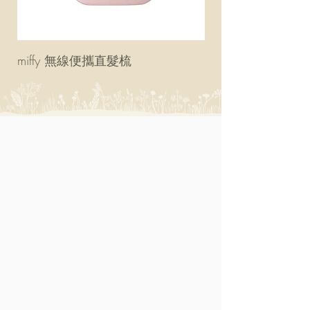
miffy 無線便攜直髮梳
miffy 防UV超輕