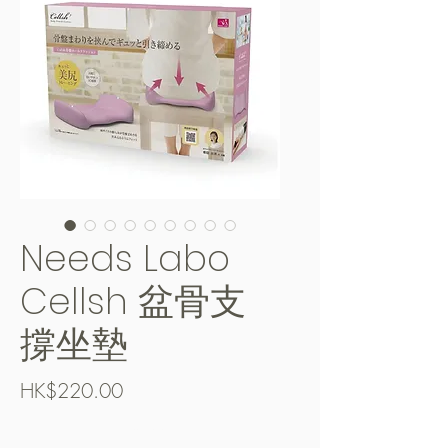
Needs Labo
Cellsh 盆骨支
撐坐墊
價
HK$220.00
格
Free Shipping over $400