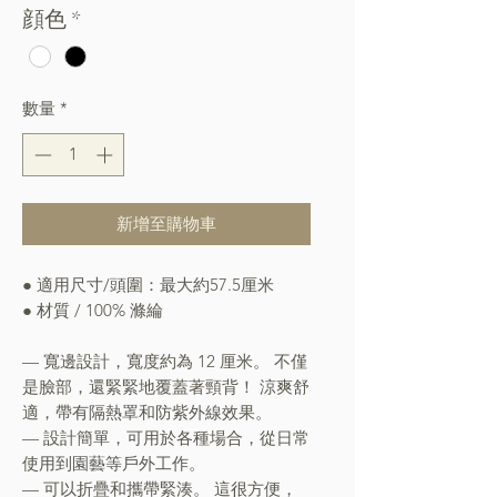
顔色
*
數量
*
新增至購物車
● 適用尺寸/頭圍：最大約57.5厘米
● 材質 / 100% 滌綸
— 寬邊設計，寬度約為 12 厘米。 不僅
是臉部，還緊緊地覆蓋著頸背！ 涼爽舒
適，帶有隔熱罩和防紫外線效果。
— 設計簡單，可用於各種場合，從日常
使用到園藝等戶外工作。
— 可以折疊和攜帶緊湊。 這很方便，