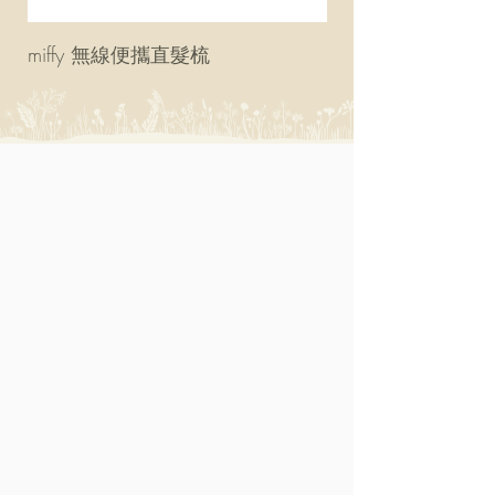
miffy 無線便攜直髮梳
miffy 防UV超輕