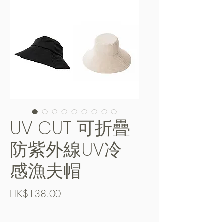
UV CUT 可折疊
防紫外線UV冷
感漁夫帽
價
HK$138.00
格
Free Shipping over $400