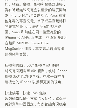
扣。收費。翻轉、旋轉和揚聲器連接，
旨在通過無線充電盒以極快的速度同時
為 iPhone 14/13/12 以及 AirPods 和其
他兼容的耳塞充電。水平或垂直翻轉打
開充電的 iPhone 表面至 60° 視角範
圍。Snap 和無線在同一位置為您的
iPhone 和 AirPods 充電，並通過將藍牙
音頻與 MIPOW PowerTube
MagStation 連接，享受高品質揚聲器
的視頻和音樂。
扭轉和轉動，360° 旋轉 X 60° 翻轉
將充電面翻開至 60° 範圍，或將 iPhone
旋轉 360° 以方便查看。並水平或垂直
連接您的 iPhone 以獲得完美的視角。
快速供電，快速 15W 無線
超強磁鐵以磁性方式卡入到位，確保完
美對齊和牢固固定，每次都能實現穩定