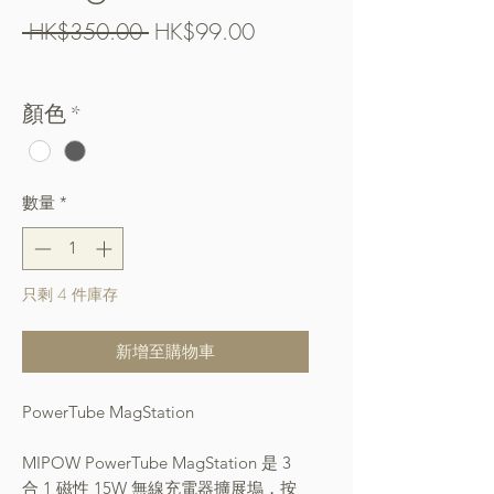
一
促
 HK$350.00 
HK$99.00
般
銷
Free Shipping over $400
價
價
顏色
*
格
格
數量
*
只剩 4 件庫存
新增至購物車
PowerTube MagStation
MIPOW PowerTube MagStation 是 3
合 1 磁性 15W 無線充電器擴展塢，按