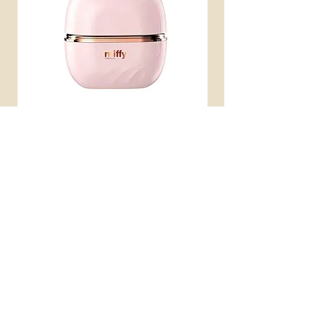
miffy 無線便攜直髮梳
miffy 防UV超輕