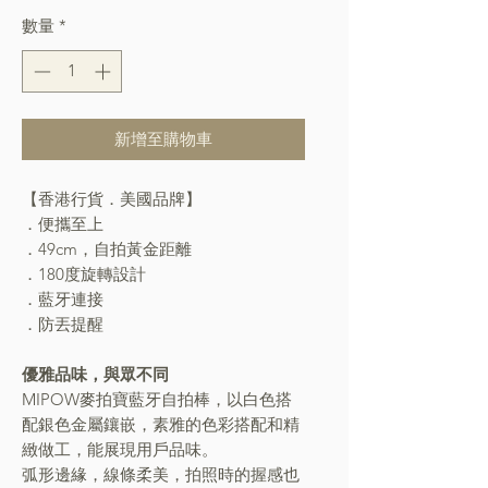
數量
*
新增至購物車
【香港行貨．美國品牌】
．便攜至上
．49cm，自拍黃金距離
．180度旋轉設計
．藍牙連接
．防丟提醒
優雅品味，與眾不同
MIPOW麥拍寶藍牙自拍棒，以白色搭
配銀色金屬鑲嵌，素雅的色彩搭配和精
緻做工，能展現用戶品味。
弧形邊緣，線條柔美，拍照時的握感也