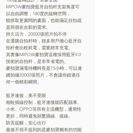
MIPOW麥拍寶藍牙自拍杆支架角度可
以自由調整，180度的旋轉空間，
能抓取更廣闊的畫面，也能滿足自拍或
是與朋友合影的需求。
持久活力，20000張照片拍不停
在選購自拍杆時，很多用戶擔心藍牙自
拍杆會比較耗電，需要經常充電。
其實像MIPOW麥拍寶這種採用藍牙4.0
技術的自拍杆，是非常省電的。
麥拍寶滿電待機時長是75小時，可以連
續拍攝20000張照片，不會讓你錯過任
何一個精彩瞬間。
藍牙連接，美不受限
相較插線控制，藍牙連接能匹配蘋果、
小米、OPPO等所有主流機型，通用性
更好，同時避免頻繁插線、拔線。
防丟提醒，安心出行
最後不得不提到的是麥拍寶獨有的功能