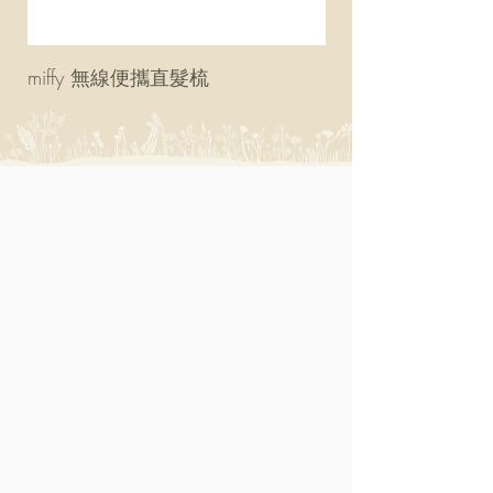
miffy 無線便攜直髮梳
miffy 防UV超輕