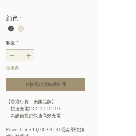
格
Free Shipping over $400
顔色
*
數量
*
無庫存
在恢復供應時通知我
【香港行貨．美國品牌】
．快速充電QC2.0 / QC3.0
．為設備提供快速高效充電
Power Cube 10,000-QC 3.0是鋁製便攜