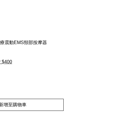
 be 熱療震動EMS頸部按摩器
r $400
新增至購物車