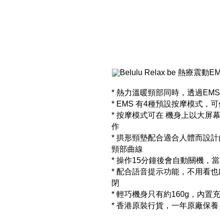
* 熱力溫暖頸部同時，透過EM
* EMS 有4種預設按摩模式
* 按摩模式可在 機身上以大
作
* 拱形頸墊配合適合人體而設
頸部曲線
* 操作15分鐘後會自動關機，
* 配合語音提示功能，不用看
閉
* 輕巧機身只有約160g，內
* 香港原裝行貨，一年原廠保養