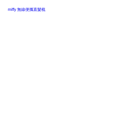
miffy 無線便攜直髮梳
快
速
瀏
覽