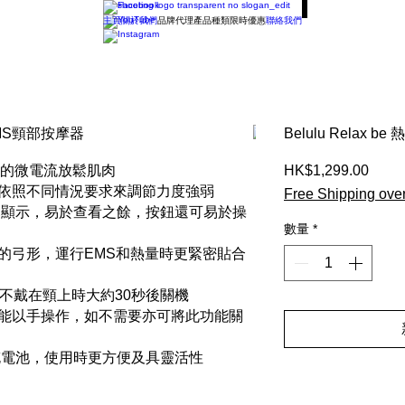
主頁
關於我們
品牌代理
產品種類
限時優惠
聯絡我們
Belulu Relax
S的微電流放鬆肌肉
HK$1,299.00
價
格
，可依照不同情況要求來調節力度強弱
Free Shipping ove
屏幕顯示，易於查看之餘，按鈕還可易於操
數量
*
計的弓形，運行EMS和熱量時更緊密貼合
當不戴在頸上時大約30秒後關機
也能以手操作，如不需要亦可將此功能關
置充電池，使用時更方便及具靈活性