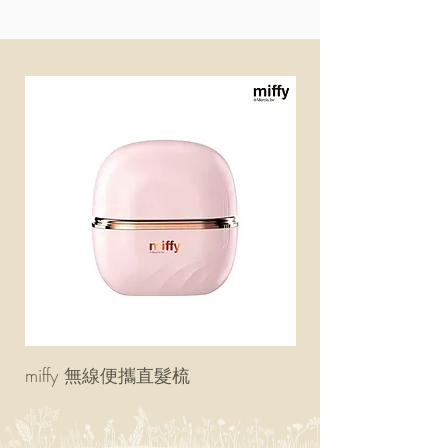
miffy 無線便攜直髮梳
miffy 防UV超輕