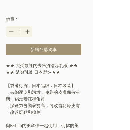
格
Free Shipping over $400
數量
*
新增至購物車
★★ 大受歡迎的去角質清潔乳液 ★★
★★ 清爽乳液 日本製造★★
【香港行貨．日本品牌．日本製造】
．去除死皮和污垢，使您的皮膚保持清
爽，踢走暗沉和角質
．滲透力會顯著提高，可改善乾燥皮膚
．改善斑點和粉刺
與Belulu的美容儀一起使用，使你的美