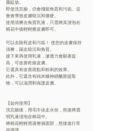
麗綻放。
即使洗完臉，仍會殘留角質和污垢。這
會會導致皮膚暗沉和僵硬。
使用清爽去角質乳液，只需將其浸泡在
棉花中後輕輕擦皮膚即可。
可以去除死皮和污垢！ 使您的皮膚保持
清爽，踢走暗沉和角質。
接下來再使用乳液，滲透力會顯著提
高，可改善乾燥皮膚。
它還具有改善斑點和粉刺的效果。
此外，它還含有純米糠神經酰胺提取
物，可以滋潤和保護皮膚。
【如何使用】
洗完臉後，用毛巾抺走水份，然後將透
明乳液浸泡在棉花中。
將棉花輕輕滑過整個面部，然後進行常
規護理。