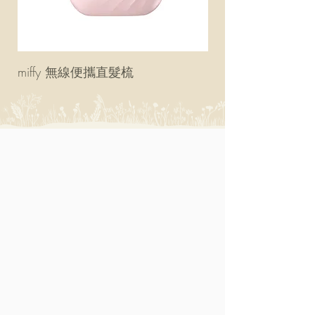
miffy 無線便攜直髮梳
miffy 防UV超輕