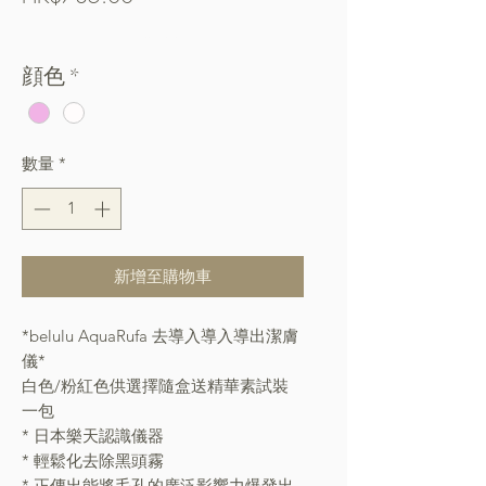
格
Free Shipping over $400
顔色
*
數量
*
新增至購物車
*belulu AquaRufa 去導入導入導出潔膚
儀*
白色/粉紅色供選擇隨盒送精華素試裝
一包
* 日本樂天認識儀器
* 輕鬆化去除黑頭霧
* 正傳出能將毛孔的廣泛影響力爆發出