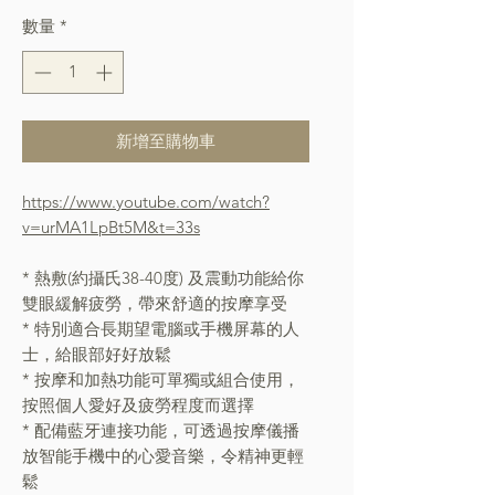
數量
*
新增至購物車
https://www.youtube.com/watch?
v=urMA1LpBt5M&t=33s
* 熱敷(約攝氏38-40度) 及震動功能給你
雙眼緩解疲勞，帶來舒適的按摩享受
* 特別適合長期望電腦或手機屏幕的人
士，給眼部好好放鬆
* 按摩和加熱功能可單獨或組合使用，
按照個人愛好及疲勞程度而選擇
* 配備藍牙連接功能，可透過按摩儀播
放智能手機中的心愛音樂，令精神更輕
鬆