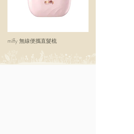
miffy 無線便攜直髮梳
miffy 防UV超輕