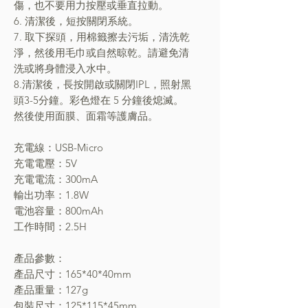
傷，也不要用力按壓或垂直拉動。
6. 清潔後，短按關閉系統。
7. 取下探頭，用棉籤擦去污垢，清洗乾
淨，然後用毛巾或自然晾乾。請避免清
洗或將身體浸入水中。
8.清潔後，長按開啟或關閉IPL，照射黑
頭3-5分鐘。彩色燈在 5 分鐘後熄滅。
然後使用面膜、面霜等護膚品。
充電線：USB-Micro
充電電壓：5V
充電電流：300mA
輸出功率：1.8W
電池容量：800mAh
工作時間：2.5H
產品參數：
產品尺寸：165*40*40mm
產品重量：127g
包裝尺寸：125*115*45mm