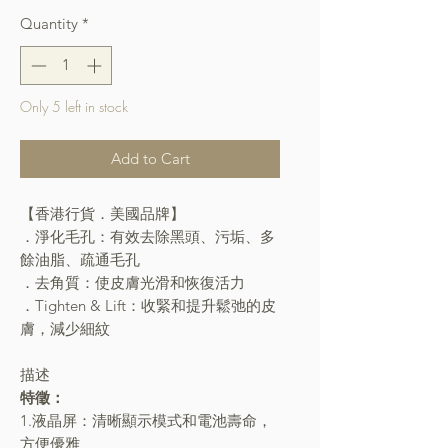
Quantity
*
Only 5 left in stock
Add to Cart
【香港行貨．美國品牌】
．淨化毛孔：有效去除黑頭、污垢、多
餘油脂、疏通毛孔
．去角質：使皮膚光滑和恢復活力
．Tighten & Lift：收緊和提升鬆弛的皮
膚，減少細紋
描述
特徵：
1.液晶屏：清晰顯示模式和電池壽命，
方便優雅