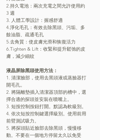
2.持久電池：兩次充電之間允許使用約
3 週
3. 人體工學設計：握感舒適
4.淨化毛孔：有效去除黑頭、污垢、多
餘油脂、疏通毛孔
5.去角質：使皮膚光滑和恢復活力
6.Tighten & Lift：收緊和提升鬆弛的皮
膚，減少細紋
液晶屏除黑頭使用方法：
1. 清潔臉部，使用去黑頭液或蒸臉器打
開毛孔。
2. 將隔離墊插入清潔器頂部的槽中，選
擇合適的探頭並安裝在噴嘴上。
3. 短按控制按鈕打開。默認為軟級別。
4. 依次短按控制鍵選擇級別。使用前用
前臂測試吸力。
5. 將探頭貼近臉部去除黑頭，慢慢移
動。不要在一個地方停留太久以免受