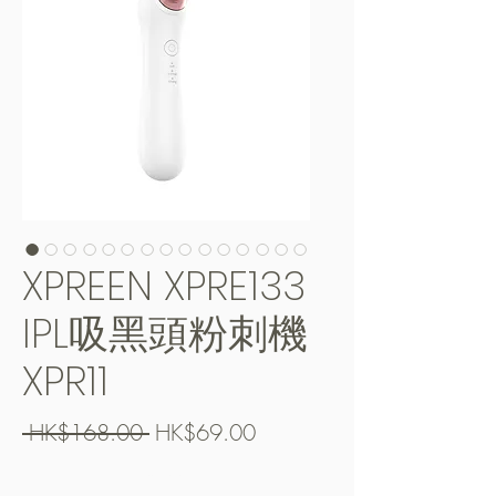
XPREEN XPRE133
IPL吸黑頭粉刺機
XPR11
Regular
Sale
 HK$168.00 
HK$69.00
Price
Price
Free Shipping over $400