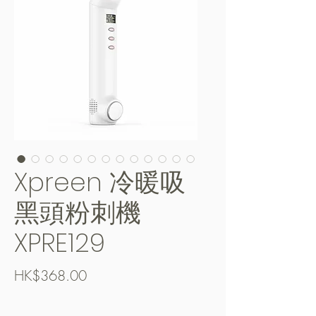
Xpreen 冷暖吸
黑頭粉刺機
XPRE129
Price
HK$368.00
Free Shipping over $400