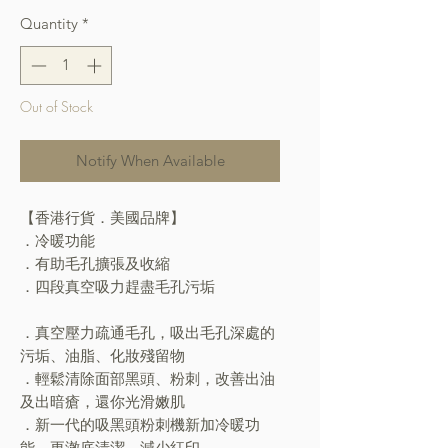
Quantity
*
Out of Stock
Notify When Available
【香港行貨．美國品牌】
．冷暖功能
．有助毛孔擴張及收縮
．四段真空吸力趕盡毛孔污垢
．真空壓力疏通毛孔，吸出毛孔深處的
污垢、油脂、化妝殘留物
．輕鬆清除面部黑頭、粉刺，改善出油
及出暗瘡，還你光滑嫩肌
．新一代的吸黑頭粉刺機新加冷暖功
能，更澈底清潔，減少紅印