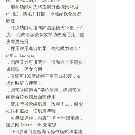
．加熱功能可先將皮膚升至攝氏45度
(±2度)，將毛孔打開，令黑頭軟化更易
吸走
．冷凍功能可迅間降溫至攝氏18度 (±2
度)，完成清潔後有效幫助收縮毛孔，使
皮膚更光滑
．採用耐用進口氣泵，強勁吸力達 52-
60Kpa (±3Kpa)
．四段吸力可供調節，溫和適合不同皮
膚類型，男女合用
．吸頭可180度旋轉至垂直或45度，令
操作時更方便稱心
．圓形吸頭適合T字位使用，橢圓形吸
頭適合較敏感及面部使用
．使用時可緊緻肌膚，改善下垂，減少
細紋和皺紋，使肌膚年輕
．可無線操作，內置1200mAh鋰電池，
隨盒附 Micro USB 充電線
．LED屏幕可直觀顯示操作模式和電池