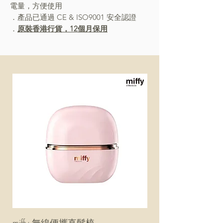
電量，方便使用
．產品已通過 CE & ISO9001 安全認證
．
原裝香港行貨，12個月保用
miffy 無線便攜直髮梳
miffy 防UV超輕