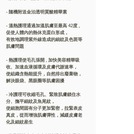
- 隨機附送金泊透明質酸精華素
- 溫熱護理通過加溫肌膚至最高 42度 ,
促使人體內的熱休克蛋白形成，
有效地調理紫外線造成的細紋及色斑等
肌膚問題
- 熱護理使毛孔張開 , 加快美容精華吸
收、加速血液循環及皮膚代謝速率，
使組織含熱能提升，自然排出廢棄物，
解決眼袋、黑眼圈等肌膚困擾
- 冷護理可收縮毛孔、緊致肌膚鎖住水
分、撫平細紋及魚尾紋，
使細胞間固有分子更加緊密，拉緊表皮
真皮，從而增強肌膚彈性，減緩皮膚老
化及細紋産生