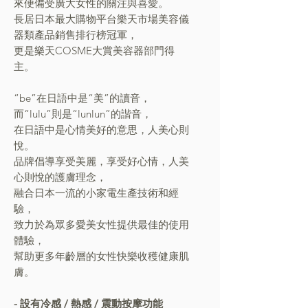
來便備受廣大女性的關注與喜愛。
長居日本最大購物平台樂天市場美容儀
器類產品銷售排行榜冠軍，
更是樂天COSME大賞美容器部門得
主。
“be”在日語中是“美”的讀音，
而“lulu”則是“lunlun”的諧音，
在日語中是心情美好的意思，人美心則
悅。
品牌倡導享受美麗，享受好心情，人美
心則悅的護膚理念，
融合日本一流的小家電生產技術和經
驗，
致力於為眾多愛美女性提供最佳的使用
體驗，
幫助更多年齡層的女性快樂收穫健康肌
膚。
- 設有冷感 / 熱感 / 震動按摩功能