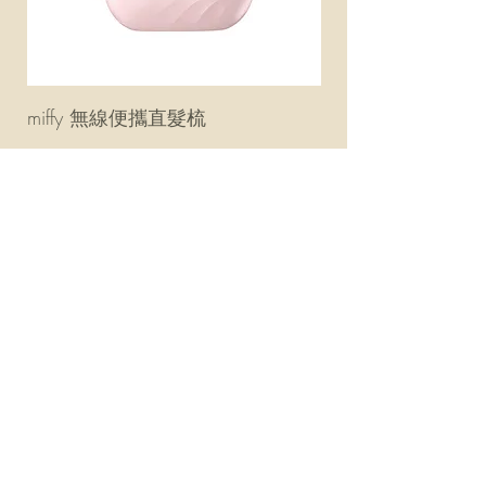
miffy 無線便攜直髮梳
miffy 防UV超輕