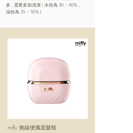
多 , 需要多加清潔 ( 水份為 30 ~ 40% ,
油份為 35 ~ 50% )
miffy 無線便攜直髮梳
miffy 防UV超輕