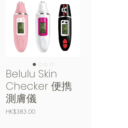
Belulu Skin
Checker 便擕
測膚儀
Price
HK$383.00
Free Shipping over $400