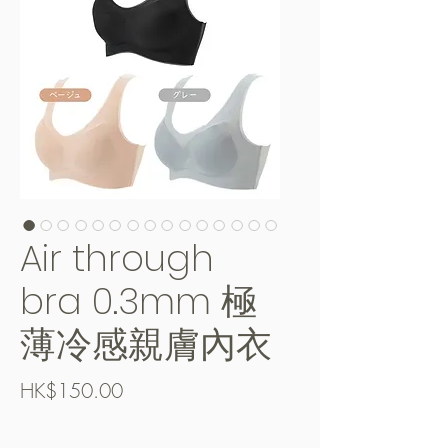
Air through
bra 0.3mm 極
薄冷感親膚內衣
Price
HK$150.00
Free Shipping over $400