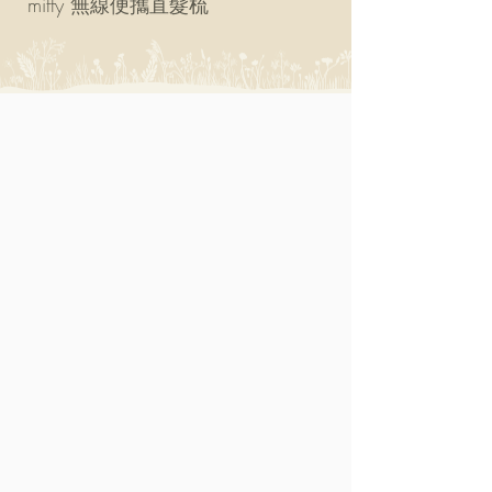
miffy 無線便攜直髮梳
miffy 防UV超輕