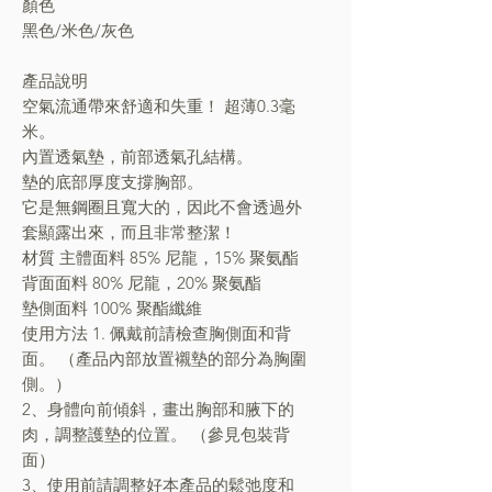
顏色
黑色/米色/灰色
產品說明
空氣流通帶來舒適和失重！ 超薄0.3毫
米。
內置透氣墊，前部透氣孔結構。
墊的底部厚度支撐胸部。
它是無鋼圈且寬大的，因此不會透過外
套顯露出來，而且非常整潔！
材質 主體面料 85% 尼龍，15% 聚氨酯
背面面料 80% 尼龍，20% 聚氨酯
墊側面料 100% 聚酯纖維
使用方法 1. 佩戴前請檢查胸側面和背
面。 （產品內部放置襯墊的部分為胸圍
側。）
2、身體向前傾斜，畫出胸部和腋下的
肉，調整護墊的位置。 （參見包裝背
面）
3、使用前請調整好本產品的鬆弛度和