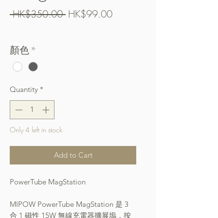
Regular
Sale
 HK$350.00 
HK$99.00
Price
Price
Free Shipping over $400
顏色
*
Quantity
*
Only 4 left in stock
Add to Cart
PowerTube MagStation
MIPOW PowerTube MagStation 是 3
合 1 磁性 15W 無線充電器擴展塢，按