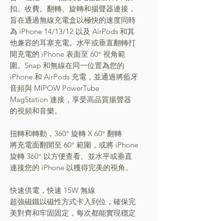
扣。收費。翻轉、旋轉和揚聲器連接，
旨在通過無線充電盒以極快的速度同時
為 iPhone 14/13/12 以及 AirPods 和其
他兼容的耳塞充電。水平或垂直翻轉打
開充電的 iPhone 表面至 60° 視角範
圍。Snap 和無線在同一位置為您的
iPhone 和 AirPods 充電，並通過將藍牙
音頻與 MIPOW PowerTube
MagStation 連接，享受高品質揚聲器
的視頻和音樂。
扭轉和轉動，360° 旋轉 X 60° 翻轉
將充電面翻開至 60° 範圍，或將 iPhone
旋轉 360° 以方便查看。並水平或垂直
連接您的 iPhone 以獲得完美的視角。
快速供電，快速 15W 無線
超強磁鐵以磁性方式卡入到位，確保完
美對齊和牢固固定，每次都能實現穩定