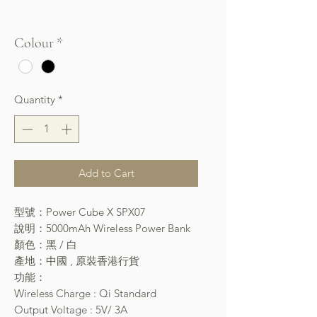
Free Shipping over $400
Colour
*
Quantity
*
Add to Cart
型號：Power Cube X SPX07
說明：5000mAh Wireless Power Bank
顏色：黑 / 白
產地：中國 , 原裝香港行貨
功能：
Wireless Charge : Qi Standard
Output Voltage : 5V/ 3A