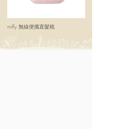
miffy 無線便攜直髮梳
miffy 防UV超輕