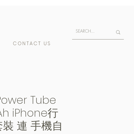
E
CONTACT US
Power Tube
h iPhone行
裝 連 手機自