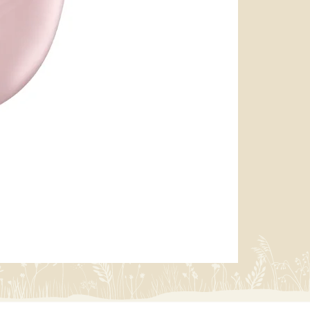
miffy 防U