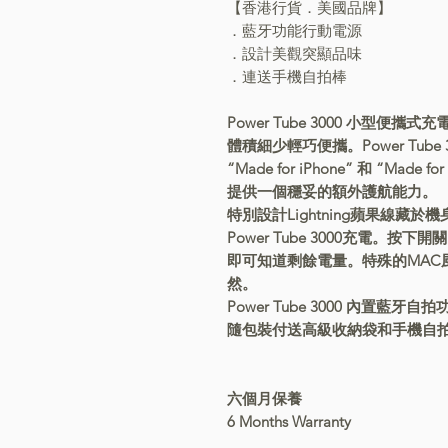
【香港行貨．美國品牌】
．藍牙功能行動電源
．設計美觀突顯品味
．連送手機自拍棒
Power Tube 3000 小型便攜
體積細少輕巧便攜。Power Tube 300
“Made for iPhone” 和 “Made 
提供一個穩妥的額外護航能力。
特別設計Lightning蘋果線藏
Power Tube 3000充電。按下開
即可知道剩餘電量。特殊的MAC
然。
Power Tube 3000 內置藍
隨包裝付送高級收納袋和手機自
六個月保養
6 Months Warranty