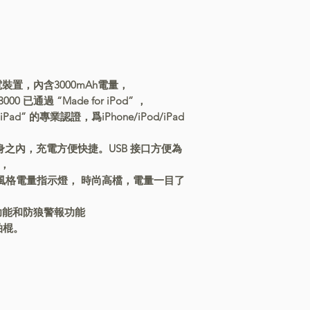
式充電裝置，內含3000mAh電量，
0 已通過 “Made for iPod” ，
for iPad” 的專業認證，爲iPhone/iPod/iPad
於機身之內，充電方便快捷。USB 接口方便為
關，
風格電量指示燈， 時尚高檔，電量一目了
牙自拍功能和防狼警報功能
拍棍。