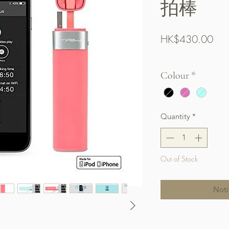
拍棒
Pric
HK$430.00
Free Shipping over $
Colour
*
Quantity
*
Out of Stock
Noti