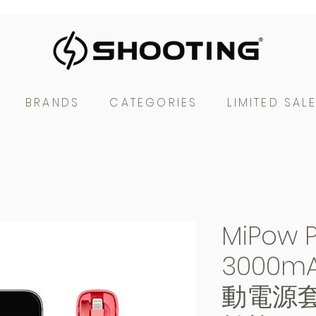
BRANDS
CATEGORIES
LIMITED SAL
MiPow 
3000mA
動電源套