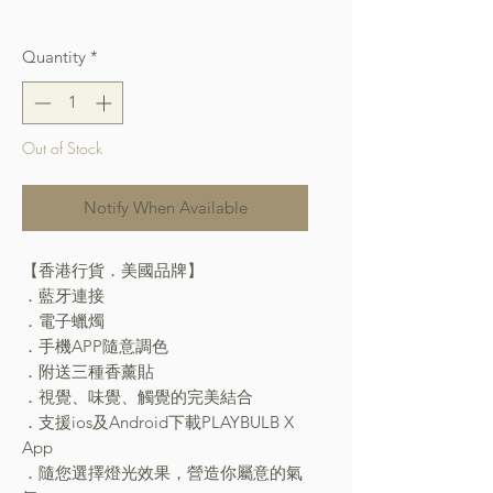
Free Shipping over $400
Quantity
*
Out of Stock
Notify When Available
【香港行貨．美國品牌】
．藍牙連接
．電子蠟燭
．手機APP隨意調色
．附送三種香薰貼
．視覺、味覺、觸覺的完美結合
．支援ios及Android下載PLAYBULB X
App
．隨您選擇燈光效果，營造你屬意的氣