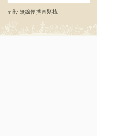
miffy 無線便攜直髮梳
miffy 防UV超輕