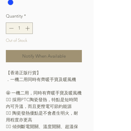
Quantity
*
Out of Stock
Notify When Available
【香港正版行貨】
．一機二用同時有齊暖手寶及暖風機
🤩 一機二用，同時有齊暖手寶及暖風機
👍🏼 採用PTC陶瓷發熱，特點是短時間
內可升溫，而且更慳電可節約能源
👍🏼 陶瓷發熱優點是不會產生明火，耐
用程度亦更高
👍🏼 傾倒斷電開關、溫度開關、超溫保