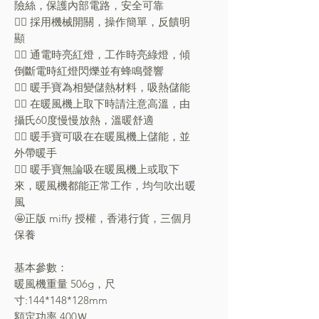
險絲，保護內部電路，安全可靠
👍🏼 採用機械開關，操作簡單，反饋明
顯
👍🏼 通電時亮紅燈，工作時亮綠燈，傾
倒斷電時紅燈閃爍並有蜂鳴聲響
👍🏼 暖手寶為相變儲熱材料，吸熱儲能
👍🏼 在暖風機上取下時請注意高溫，由
攝氏60度慢慢放熱，溫暖舒適
👍🏼 暖手寶可吸在在暖風機上儲能，並
外帶暖手
👍🏼 暖手寶無論吸在暖風機上或取下
來，暖風機都能正常工作，均勻吹出暖
風
🤩正版 miffy 授權，香港行貨，三個月
保養
基本參數：
暖風機重量 506g，尺
寸:144*148*128mm
額定功率 400Ｗ