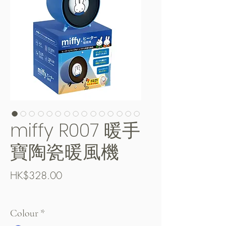
miffy R007 暖手
寶陶瓷暖風機
Price
HK$328.00
Free Shipping over $400
Colour
*