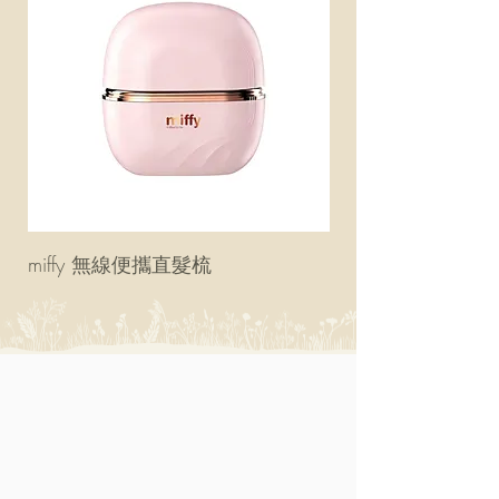
miffy 無線便攜直髮梳
miffy 防UV超輕