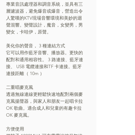
專業音訊處理器和調音系統
，
並具有三
層濾波器，避免爆音或爆音
，
營造出令
人驚嘆的KTV現場音響環境和美妙的迴
聲混響。變聲設計
，
魔音
，
女變男
，
男
變女
，
卡哇伊
，
原聲。
美化你的聲音
，
3 種連結方式
它可以用作藍牙音響
、
播放器。更快的
配對和通用相容性。 3 路連接
、
藍牙連
接
、
USB 電纜連接
和
TF 卡連接。藍牙
連接距離
（
10m
）
二重唱麥克風
透過無線連線更輕鬆快速地配對兩個麥
克風揚聲器
，
與家人和朋友一起唱卡拉
OK 歌曲。適合成人和兒童的有趣卡拉
OK 麥克風。
方便使用