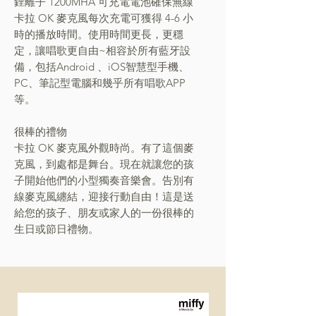
鋰離子 1200MHA 可充電電池確保無線
卡拉 OK 麥克風每次充電可獲得 4-6 小
時的播放時間。使用時間更長，更穩
定
，讓唱歌更自由
~
相容於所有藍牙設
備，包括Android 、
iOS
智慧型
手機、
PC
、
筆記
型電腦和幾乎所有唱歌APP
等。
很棒的禮物
卡拉 OK 麥克風外觀時尚。有了這個麥
克風
，
到處都是舞台。現在就讓您的孩
子開始他們的小型獨奏音樂會。告別有
線麥克風纏結，迎接行動自由！這是送
給您的孩子
、
朋友
或
家人的一份很棒的
生日或節日禮物。