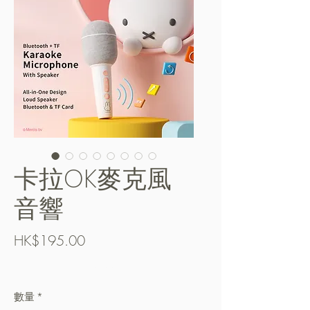
卡拉OK麥克風
音響
價
HK$195.00
格
Free Shipping over $400
數量
*