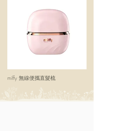
miffy 無線便攜直髮梳
miffy 防UV超輕