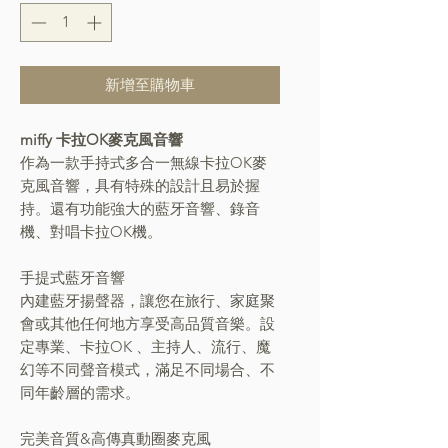
新增至購物車
miffy 卡拉OK麥克風音響
作為一款手持式多合一無線卡拉OK麥
克風音響
，
具有特殊的設計且易於握
持。還有功能強大的藍牙音響
、
錄音
機
、
對唱卡拉OK機。
手提式藍牙音響
內建藍牙揚聲器
，讓您在旅行
、
家庭聚
會或其他任何地方享受高品質音樂。設
定專業
、
卡拉OK
、
主持人
、
流行、魔
幻等不同聲音模式
，
滿足不同場合、不
同年齡層的需求。
完美音質&高傳真動圈麥克風