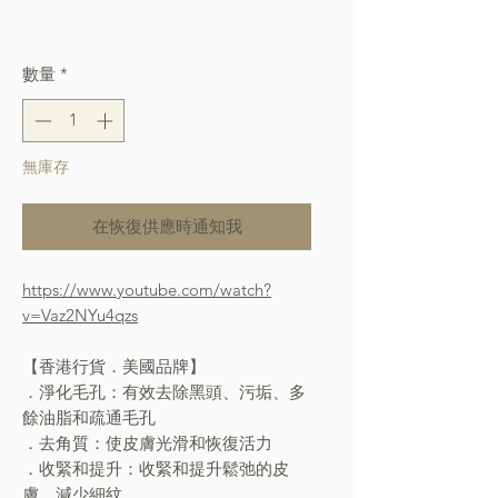
格
Free Shipping over $400
數量
*
無庫存
在恢復供應時通知我
https://www.youtube.com/watch?
v=Vaz2NYu4qzs
【香港行貨．美國品牌】
．淨化毛孔：有效去除黑頭、污垢、多
餘油脂和疏通毛孔
．去角質：使皮膚光滑和恢復活力
．收緊和提升：收緊和提升鬆弛的皮
膚，減少細紋