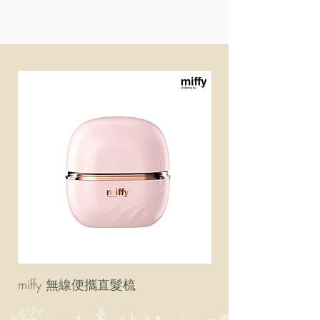
miffy 無線便攜直髮梳
miffy 防UV超輕