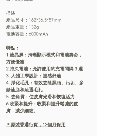
描述
產品尺寸：162*36.5*57mm
產品重量：132g
電池容量：6000mAh
特點：
1.液晶屏：清晰顯示模式和電池壽命，
方便優雅
2.持久電池：允許使用約充電間隔 3 週
3. 人體工學設計：握感舒適
4. 淨化毛孔：有效去除黑頭、污垢、多
餘油脂和疏通毛孔
5. 去角質：使皮膚光滑和恢復活力
6.收緊和提升：收緊和提升鬆弛的皮
膚，減少細紋。
＊原裝香港行貨，12個月保用