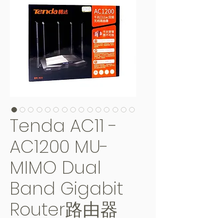
Tenda AC11 -
AC1200 MU-
MIMO Dual
Band Gigabit
Router路由器