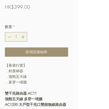
價
HK$399.00
格
Free Shipping over $400
數量
*
新增至購物車
【香港行貨】
．村屋神器
．強勁五天線
．多穿一堵牆
雙千兆路由器 AC11
強勁五天線 多穿一堵牆
AC1200 大戶型千兆口雙頻無線路由器