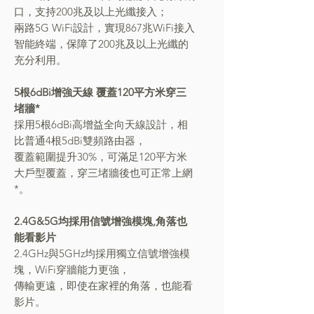
口，支持200兆及以上光纖接入；
兩路5G WiFi設計，實現867兆WiFi接入
智能終端，保障了200兆及以上光纖的
充分利用。
5根6dBi增強天線 覆蓋120平方米穿三
堵牆*
採用5根6dBi高增益全向天線設計，相
比普通4根5dBi雙頻路由器，
覆蓋範圍提升30%，可滿足120平方米
大戶型覆蓋，穿三堵牆後也可正常上網
*。
2.4G&5G均採用信號增強模塊,角落也
能看影片
2.4GHz與5GHz均採用獨立信號增強模
塊，WiFi穿牆能力更強，
傳輸更遠，即使在家裡的角落，也能看
影片。