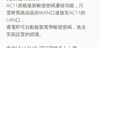
AC11搭載最新帳號密碼遷移功能，只
需將舊路由器的WAN口連接至AC11的
LAN口，
通電即可自動複製寬帶帳號密碼，免去
安裝設置的煩惱。
支持MU-MIMO,可以同時多人上網
支持雙頻合一，優選5G信號
訪客網絡，專供訪客，保護隱私與安全
WiFi定時，智能環保
合理管控，小孩上網時長
*騰達實驗室數據，實際覆蓋範圍或因
環境變化