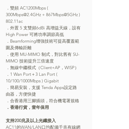
．雙頻 AC1200Mbps (
300Mbps@2.4GHz + 867Mbps@5GHz )
802.11ac
．外置 5 支雙頻6dBi 高增益天線，設有
High Power 可將功率調節高低
．Beamforming增強技術可提高覆蓋範
圍及傳輸距離
．使用 MU-MIMO 制式，對比舊有 SU-
MIMO 技術提升三倍速度
．無線中繼模式（Client+AP，WISP）
．1 Wan Port＋3 Lan Port (
10/100/1000Mbps ) Gigabit
．簡易安裝，支援 Tenda Apps設定路
由器，方便快捷
．合香港用三腳插頭，符合機電署規格
．香港行貨，壹年保用
支持200兆及以上光纖接入
AC11的WAN/LAN口均配備千兆有線網